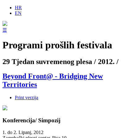
HR
EN
☰
Programi prošlih festivala
29 Tjedan suvremenog plesa / 2012. /
Beyond Front@ - Bridging New
Territories
Print verzija
Konferencija/ Simpozij
1. do 2. Lipanj, 2012
Zagrebački plesni centar, Ilica 10