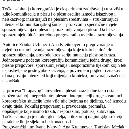
Točka sabiranja koreografski je eksperiment zadržavanja u suvišku
gdje komunikacija u plesu i o plesu oscilira između iskazivog i
neiskazivog: inzistirajući na plesnim sredstvima – strukturirajući
intenzitet komunikacijskog šuma – proizvoditi specifične uvjete
sporazumijevanja u plesu i sporazumijevanja o plesu. Da bi se
sporazumjelo bit će potrebno pregovarati o uvjetima razumijevanja.
Autorice Zrinka Užbinec i Ana Kreitmeyer to pregovaranje o
uvjetima razumijevanja, razumijevanja koje tek treba doći do
sporazumijevanja, provode kroz seriju mutacija plesnog izraza.
Jednostavnu početnu koreografiju komuniciraju jedna drugoj kroz
plesne pregovore, sporazumijevanja i nesporazume tijekom kojih tek
uspostavljene geste gube značenja, a povremeni pogledi i znakovi
dlana postaju intenziteti koji mijenjaju kontekst, pretvaraju značenja
u suvišak.
U procesu “hrapavog” prevođenja plesni izraz jedne tako ostaje
izložen stalnoj i neprekinutoj plesnoj interpretaciji druge stvarajući
koreografsku situaciju koja više nije locirana na tijelima, već između
dvaju tijela. Pokušaj pregovaranja, prevođenja, promašaj,
objašnjenje koje nismo tražili, nesporazum, pokušaj subivanja.
Točka sabiranja je u oku gledatelja, u iluzornoj daljini gdje se dvije
paralelne linije sijeku u beskonaćnosti.
Pregovarački tim: Ivana Ivković, Ana Kreitmeyer, Tomislav Medak,