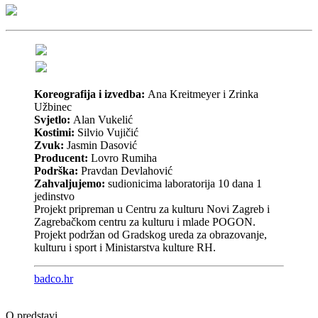
Koreografija i izvedba:
Ana Kreitmeyer i Zrinka
Užbinec
Svjetlo:
Alan Vukelić
Kostimi:
Silvio Vujičić
Zvuk:
Jasmin Dasović
Producent:
Lovro Rumiha
Podrška:
Pravdan Devlahović
Zahvaljujemo:
sudionicima laboratorija 10 dana 1
jedinstvo
Projekt pripreman u Centru za kulturu Novi Zagreb i
Zagrebačkom centru za kulturu i mlade POGON.
Projekt podržan od Gradskog ureda za obrazovanje,
kulturu i sport i Ministarstva kulture RH.
badco.hr
O predstavi