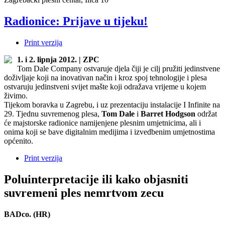
Radionice: Prijave u tijeku!
Print verzija
1. i 2. lipnja 2012. | ZPC
Tom Dale Company ostvaruje djela čiji je cilj pružiti jedinstvene
doživljaje koji na inovativan način i kroz spoj tehnologije i plesa
ostvaruju jedinstveni svijet mašte koji odražava vrijeme u kojem
živimo.
Tijekom boravka u Zagrebu, i uz prezentaciju instalacije I Infinite na
29. Tjednu suvremenog plesa,
Tom Dale
i
Barret Hodgson
održat
će majstorske radionice namijenjene plesnim umjetnicima, ali i
onima koji se bave digitalnim medijima i izvedbenim umjetnostima
općenito.
Print verzija
Poluinterpretacije ili kako objasniti
suvremeni ples nemrtvom zecu
BADco. (HR)