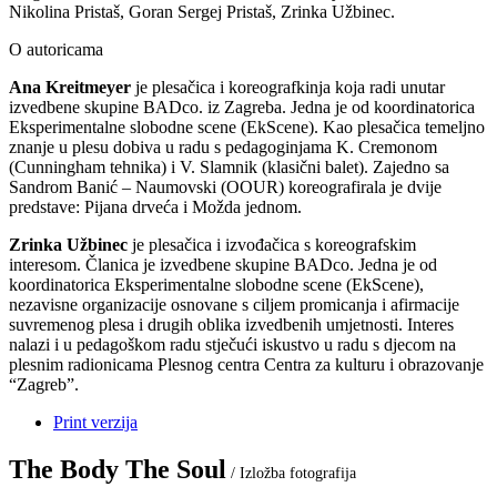
Nikolina Pristaš, Goran Sergej Pristaš, Zrinka Užbinec.
O autoricama
Ana Kreitmeyer
je plesačica i koreografkinja koja radi unutar
izvedbene skupine BADco. iz Zagreba. Jedna je od koordinatorica
Eksperimentalne slobodne scene (EkScene). Kao plesačica temeljno
znanje u plesu dobiva u radu s pedagoginjama K. Cremonom
(Cunningham tehnika) i V. Slamnik (klasični balet). Zajedno sa
Sandrom Banić – Naumovski (OOUR) koreografirala je dvije
predstave: Pijana drveća i Možda jednom.
Zrinka Užbinec
je plesačica i izvođačica s koreografskim
interesom. Članica je izvedbene skupine BADco. Jedna je od
koordinatorica Eksperimentalne slobodne scene (EkScene),
nezavisne organizacije osnovane s ciljem promicanja i afirmacije
suvremenog plesa i drugih oblika izvedbenih umjetnosti. Interes
nalazi i u pedagoškom radu stječući iskustvo u radu s djecom na
plesnim radionicama Plesnog centra Centra za kulturu i obrazovanje
“Zagreb”.
Print verzija
The Body The Soul
/ Izložba fotografija