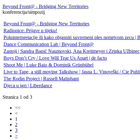
Beyond Front@ - Bridging New Territories
konferencija/simpozij
Beyond Front@ - Bridging New Territories
Radionice: Prijave u tijeku!
Poluinterpretacije ili kako objasniti suvremeni ples nemrtvom zecu 
Dance Communication Lab | Beyond Front@
Zastoji | Sandra Banić Naumovski, Ana Kreitmeyer i Zrinka Užbinec
Boys Don’t Cry / Love Will Tear Us Apart | de facto
Shoot Me | Luke Baio & Dominik Grünbühel
Live to Tape, a still moving Talkshow | Jasna L. Vinovrški / Cie Publi
The Rodin Project | Russell Maliphant
Djeca u igri | Liberdance
Stranica 1 od 3
<<
<
1
2
3
>