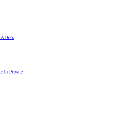
| BADco.
c in Private