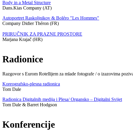
Body in a Metal Structure
Dans.Kias Company (AT)
Autoportret Raskoljnikov & Boléro "Les Hommes"
Company Didier Théron (FR)
PRIRUČNIK ZA PRAZNE PROSTORE
Marjana Krajač (HR)
Radionice
Razgovor s Eurom Rotellijem za mlade fotografe / o izazovima poziva
Koreografsko-plesna radionica
Tom Dale
Radionica Digitalnih medija i Plesa/ Organsko – Digitalni Svijet
Tom Dale & Barret Hodgson
Konferencije