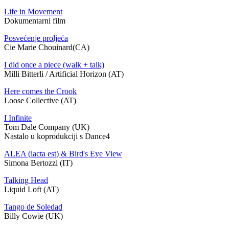
Life in Movement
Dokumentarni film
Posvećenje proljeća
Cie Marie Chouinard(CA)
I did once a piece (walk + talk)
Milli Bitterli / Artificial Horizon (AT)
Here comes the Crook
Loose Collective (AT)
I Infinite
Tom Dale Company (UK)
Nastalo u koprodukciji s Dance4
ALEA (iacta est) & Bird's Eye View
Simona Bertozzi (IT)
Talking Head
Liquid Loft (AT)
Tango de Soledad
Billy Cowie (UK)