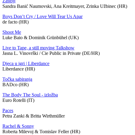
Zastoji
Sandra Banić Naumovski, Ana Kreitmayer, Zrinka Užbinec (HR)
Boys Don’t Cry / Love Will Tear Us Apar
de facto (HR)
Shoot Me
Luke Baio & Dominik Grünbühel (UK)
Live to Tape, a still moving Talkshow
Jasna L. Vinovrški / Cie Public in Private (DE/HR)
Djeca u igri | Liberdance
Liberdance (HR)
Točka sabiranja
BADco (HR)
The Body The Soul - izložba
Euro Rotelli (IT)
Paces
Petra Zanki & Britta Wirthmüller
Rachel & Sonny
Roberta Milevoj & Tomislav Feller (HR)