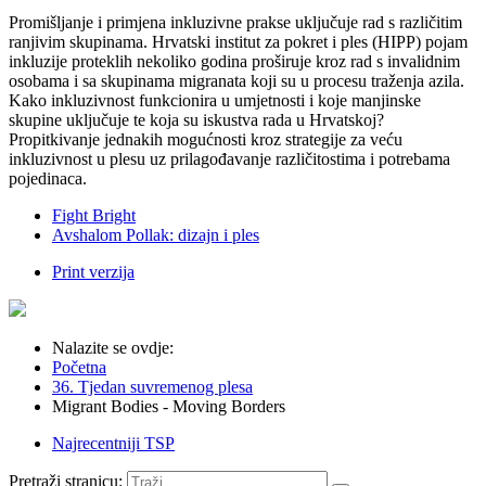
Promišljanje i primjena inkluzivne prakse uključuje rad s različitim
ranjivim skupinama. Hrvatski institut za pokret i ples (HIPP) pojam
inkluzije proteklih nekoliko godina proširuje kroz rad s invalidnim
osobama i sa skupinama migranata koji su u procesu traženja azila.
Kako inkluzivnost funkcionira u umjetnosti i koje manjinske
skupine uključuje te koja su iskustva rada u Hrvatskoj?
Propitkivanje jednakih mogućnosti kroz strategije za veću
inkluzivnost u plesu uz prilagođavanje različitostima i potrebama
pojedinaca.
Fight Bright
Avshalom Pollak: dizajn i ples
Print verzija
Nalazite se ovdje:
Početna
36. Tjedan suvremenog plesa
Migrant Bodies - Moving Borders
Najrecentniji TSP
Pretraži stranicu: