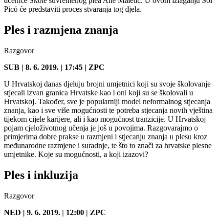
učenice Škole suvremenog plea Ane Maletić. U ovom izlaganju Sol
Picó će predstaviti proces stvaranja tog djela.
Ples i razmjena znanja
Razgovor
SUB | 8. 6. 2019. | 17:45 | ZPC
U Hrvatskoj danas djeluju brojni umjetnici koji su svoje školovanje
stjecali izvan granica Hrvatske kao i oni koji su se školovali u
Hrvatskoj. Također, sve je popularniji model neformalnog stjecanja
znanja, kao i sve više mogućnosti te potreba stjecanja novih vještina
tijekom cijele karijere, ali i kao mogućnost tranzicije. U Hrvatskoj
pojam cjeloživotnog učenja je još u povojima. Razgovarajmo o
primjerima dobre prakse u razmjeni i stjecanju znanja u plesu kroz
međunarodne razmjene i suradnje, te što to znači za hrvatske plesne
umjetnike. Koje su mogućnosti, a koji izazovi?
Ples i inkluzija
Razgovor
NED | 9. 6. 2019. | 12:00 | ZPC