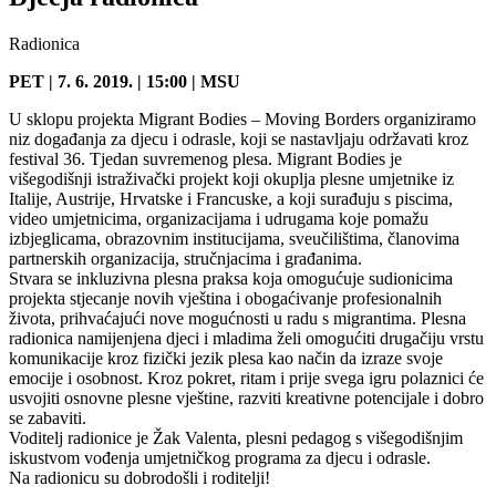
Radionica
PET | 7. 6. 2019. | 15:00 | MSU
U sklopu projekta Migrant Bodies – Moving Borders organiziramo
niz događanja za djecu i odrasle, koji se nastavljaju održavati kroz
festival 36. Tjedan suvremenog plesa. Migrant Bodies je
višegodišnji istraživački projekt koji okuplja plesne umjetnike iz
Italije, Austrije, Hrvatske i Francuske, a koji surađuju s piscima,
video umjetnicima, organizacijama i udrugama koje pomažu
izbjeglicama, obrazovnim institucijama, sveučilištima, članovima
partnerskih organizacija, stručnjacima i građanima.
Stvara se inkluzivna plesna praksa koja omogućuje sudionicima
projekta stjecanje novih vještina i obogaćivanje profesionalnih
života, prihvaćajući nove mogućnosti u radu s migrantima. Plesna
radionica namijenjena djeci i mladima želi omogućiti drugačiju vrstu
komunikacije kroz fizički jezik plesa kao način da izraze svoje
emocije i osobnost. Kroz pokret, ritam i prije svega igru polaznici će
usvojiti osnovne plesne vještine, razviti kreativne potencijale i dobro
se zabaviti.
Voditelj radionice je Žak Valenta, plesni pedagog s višegodišnjim
iskustvom vođenja umjetničkog programa za djecu i odrasle.
Na radionicu su dobrodošli i roditelji!