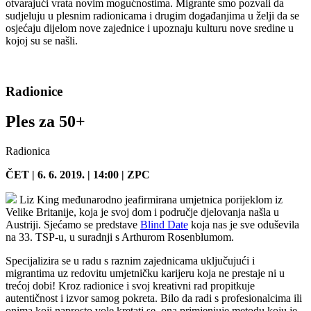
otvarajući vrata novim mogućnostima. Migrante smo pozvali da
sudjeluju u plesnim radionicama i drugim događanjima u želji da se
osjećaju dijelom nove zajednice i upoznaju kulturu nove sredine u
kojoj su se našli.
Radionice
Ples za 50+
Radionica
ČET | 6. 6. 2019. | 14:00 | ZPC
Liz King međunarodno jeafirmirana umjetnica porijeklom iz
Velike Britanije, koja je svoj dom i područje djelovanja našla u
Austriji. Sjećamo se predstave
Blind Date
koja nas je sve oduševila
na 33. TSP-u, u suradnji s Arthurom Rosenblumom.
Specijalizira se u radu s raznim zajednicama uključujući i
migrantima uz redovitu umjetničku karijeru koja ne prestaje ni u
trećoj dobi! Kroz radionice i svoj kreativni rad propitkuje
autentičnost i izvor samog pokreta. Bilo da radi s profesionalcima ili
onima koji naprosto vole kretati se, ona primjenjuje metodu koju je