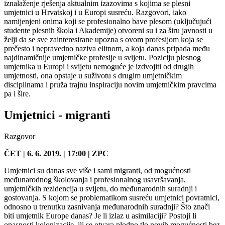
iznalaženje rješenja aktualnim izazovima s kojima se plesni
umjetnici u Hrvatskoj i u Europi susreću. Razgovori, iako
namijenjeni onima koji se profesionalno bave plesom (uključujući
studente plesnih škola i Akademije) otvoreni su i za širu javnosti u
želji da se sve zainteresirane upozna s ovom profesijom koja se
prečesto i nepravedno naziva elitnom, a koja danas pripada među
najdinamičnije umjetničke profesije u svijetu. Poziciju plesnog
umjetnika u Europi i svijetu nemoguće je izdvojiti od drugih
umjetnosti, ona opstaje u suživotu s drugim umjetničkim
disciplinama i pruža trajnu inspiraciju novim umjetničkim pravcima
pa i šire.
Umjetnici - migranti
Razgovor
ČET | 6. 6. 2019. | 17:00 | ZPC
Umjetnici su danas sve više i sami migranti, od mogućnosti
međunarodnog školovanja i profesionalnog usavršavanja,
umjetničkih rezidencija u svijetu, do međunarodnih suradnji i
gostovanja. S kojom se problematikom susreću umjetnici povratnici,
odnosno u trenutku zasnivanja međunarodnih suradnji? Što znači
biti umjetnik Europe danas? Je li izlaz u asimilaciji? Postoji li
opasnosti kolonizacije, ili se otvara plodno tlo novih mogućnosti bez