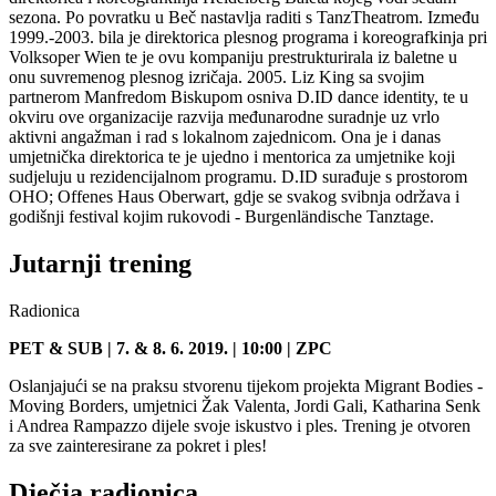
sezona. Po povratku u Beč nastavlja raditi s TanzTheatrom. Između
1999.-2003. bila je direktorica plesnog programa i koreografkinja pri
Volksoper Wien te je ovu kompaniju prestrukturirala iz baletne u
onu suvremenog plesnog izričaja. 2005. Liz King sa svojim
partnerom Manfredom Biskupom osniva D.ID dance identity, te u
okviru ove organizacije razvija međunarodne suradnje uz vrlo
aktivni angažman i rad s lokalnom zajednicom. Ona je i danas
umjetnička direktorica te je ujedno i mentorica za umjetnike koji
sudjeluju u rezidencijalnom programu. D.ID surađuje s prostorom
OHO; Offenes Haus Oberwart, gdje se svakog svibnja održava i
godišnji festival kojim rukovodi - Burgenländische Tanztage.
Jutarnji trening
Radionica
PET & SUB | 7. & 8. 6. 2019. | 10:00 | ZPC
Oslanjajući se na praksu stvorenu tijekom projekta Migrant Bodies -
Moving Borders, umjetnici Žak Valenta, Jordi Gali, Katharina Senk
i Andrea Rampazzo dijele svoje iskustvo i ples. Trening je otvoren
za sve zainteresirane za pokret i ples!
Dječja radionica