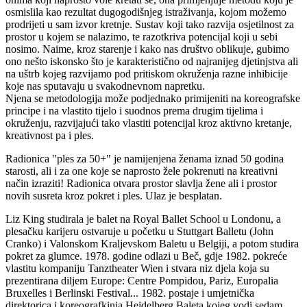
osmislila kao rezultat dugogodišnjeg istraživanja, kojom možemo
prodrijeti u sam izvor kretnje. Sustav koji tako razvija osjetilnost za
prostor u kojem se nalazimo, te razotkriva potencijal koji u sebi
nosimo. Naime, kroz starenje i kako nas društvo oblikuje, gubimo
ono nešto iskonsko što je karakteristično od najranijeg djetinjstva ali
na uštrb kojeg razvijamo pod pritiskom okruženja razne inhibicije
koje nas sputavaju u svakodnevnom napretku.
Njena se metodologija može podjednako primijeniti na koreografske
principe i na vlastito tijelo i suodnos prema drugim tijelima i
okruženju, razvijajući tako vlastiti potencijal kroz aktivno kretanje,
kreativnost pa i ples.
Radionica "ples za 50+" je namijenjena ženama iznad 50 godina
starosti, ali i za one koje se naprosto žele pokrenuti na kreativni
način izraziti! Radionica otvara prostor slavlja žene ali i prostor
novih susreta kroz pokret i ples. Ulaz je besplatan.
Liz King studirala je balet na Royal Ballet School u Londonu, a
plesačku karijeru ostvaruje u početku u Stuttgart Balletu (John
Cranko) i Valonskom Kraljevskom Baletu u Belgiji, a potom studira
pokret za glumce. 1978. godine odlazi u Beč, gdje 1982. pokreće
vlastitu kompaniju Tanztheater Wien i stvara niz djela koja su
prezentirana diljem Europe: Centre Pompidou, Pariz, Europalia
Bruxelles i Berlinski Festival... 1982. postaje i umjetnička
direktorica i koreografkinja Heidelberg Baleta kojeg vodi sedam