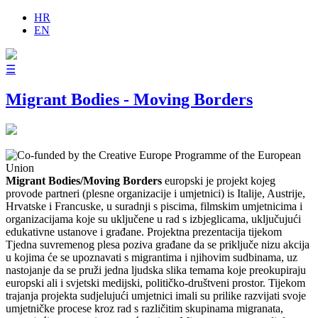
HR
EN
☰
Migrant Bodies - Moving Borders
Migrant Bodies/Moving Borders
europski je projekt kojeg
provode partneri (plesne organizacije i umjetnici) is Italije, Austrije,
Hrvatske i Francuske, u suradnji s piscima, filmskim umjetnicima i
organizacijama koje su uključene u rad s izbjeglicama, uključujući
edukativne ustanove i građane. Projektna prezentacija tijekom
Tjedna suvremenog plesa poziva građane da se priključe nizu akcija
u kojima će se upoznavati s migrantima i njihovim sudbinama, uz
nastojanje da se pruži jedna ljudska slika temama koje preokupiraju
europski ali i svjetski medijski, političko-društveni prostor. Tijekom
trajanja projekta sudjelujući umjetnici imali su prilike razvijati svoje
umjetničke procese kroz rad s različitim skupinama migranata,