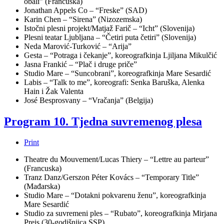
obali” (Francuska)
Jonathan Appels Co – “Freske” (SAD)
Karin Chen – “Sirena” (Nizozemska)
Istočni plesni projekt/Matjaž Farič – “Icht” (Slovenija)
Plesni teatar Ljubljana – “Četiri puta četiri” (Slovenija)
Neda Marović-Turković – “Arija”
Gesta – “Potraga i čekanje”, koreografkinja Ljiljana Mikulčić
Jasna Frankić – “Plač i druge priče”
Studio Mare – “Suncobrani”, koreografkinja Mare Sesardić
Labis – “Talk to me”, koreografi: Senka Baruška, Alenka
Hain i Žak Valenta
José Besprosvany – “Vračanja” (Belgija)
Program 10. Tjedna suvremenog plesa
Print
Theatre du Mouvement/Lucas Thiery – “Lettre au parteur”
(Francuska)
Tranz Danz/Gerszon Péter Kovács – “Temporary Title”
(Mađarska)
Studio Mare – “Dotakni pokvarenu ženu”, koreografkinja
Mare Sesardić
Studio za suvremeni ples – “Rubato”, koreografkinja Mirjana
Preis (30-godišnjica SSP)