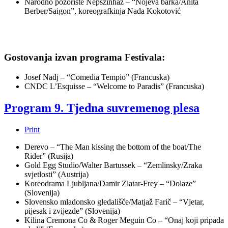
Narodno pozorište Nepszinhaz – “Nojeva barka/Anita
Berber/Saigon”, koreografkinja Nada Kokotović
Gostovanja izvan programa Festivala:
Josef Nadj – “Comedia Tempio” (Francuska)
CNDC L’Esquisse – “Welcome to Paradis” (Francuska)
Program 9. Tjedna suvremenog plesa
Print
Derevo – “The Man kissing the bottom of the boat/The
Rider” (Rusija)
Gold Egg Studio/Walter Bartussek – “Zemlinsky/Zraka
svjetlosti” (Austrija)
Koreodrama Ljubljana/Damir Zlatar-Frey – “Dolaze”
(Slovenija)
Slovensko mladonsko gledališče/Matjaž Farič – “Vjetar,
pijesak i zvijezde” (Slovenija)
Kilina Cremona Co & Roger Meguin Co – “Onaj koji pripada