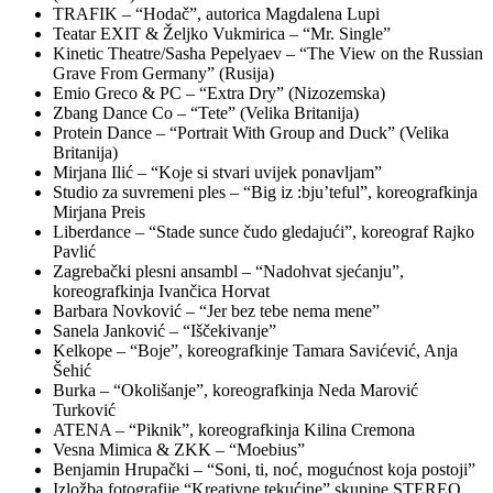
TRAFIK – “Hodač”, autorica Magdalena Lupi
Teatar EXIT & Željko Vukmirica – “Mr. Single”
Kinetic Theatre/Sasha Pepelyaev – “The View on the Russian
Grave From Germany” (Rusija)
Emio Greco & PC – “Extra Dry” (Nizozemska)
Zbang Dance Co – “Tete” (Velika Britanija)
Protein Dance – “Portrait With Group and Duck” (Velika
Britanija)
Mirjana Ilić – “Koje si stvari uvijek ponavljam”
Studio za suvremeni ples – “Big iz :bju’teful”, koreografkinja
Mirjana Preis
Liberdance – “Stade sunce čudo gledajući”, koreograf Rajko
Pavlić
Zagrebački plesni ansambl – “Nadohvat sjećanju”,
koreografkinja Ivančica Horvat
Barbara Novković – “Jer bez tebe nema mene”
Sanela Janković – “Iščekivanje”
Kelkope – “Boje”, koreografkinje Tamara Savićević, Anja
Šehić
Burka – “Okolišanje”, koreografkinja Neda Marović
Turković
ATENA – “Piknik”, koreografkinja Kilina Cremona
Vesna Mimica & ZKK – “Moebius”
Benjamin Hrupački – “Soni, ti, noć, mogućnost koja postoji”
Izložba fotografije “Kreativne tekućine” skupine STEREO