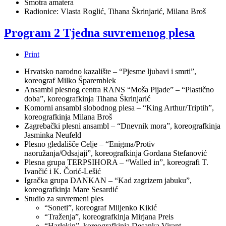
Smotra amatera
Radionice: Vlasta Roglić, Tihana Škrinjarić, Milana Broš
Program 2 Tjedna suvremenog plesa
Print
Hrvatsko narodno kazalište – “Pjesme ljubavi i smrti”,
koreograf Milko Šparemblek
Ansambl plesnog centra RANS “Moša Pijade” – “Plastično
doba”, koreografkinja Tihana Škrinjarić
Komorni ansambl slobodnog plesa – “King Arthur/Triptih”,
koreografkinja Milana Broš
Zagrebački plesni ansambl – “Dnevnik mora”, koreografkinja
Jasminka Neufeld
Plesno gledališče Celje – “Enigma/Protiv
naoružanja/Odsajaji”, koreografkinja Gordana Stefanović
Plesna grupa TERPSIHORA – “Walled in”, koreografi T.
Ivančić i K. Čorić-Lešić
Igračka grupa DANKAN – “Kad zagrizem jabuku”,
koreografkinja Mare Sesardić
Studio za suvremeni ples
“Soneti”, koreograf Miljenko Kikić
“Traženja”, koreografkinja Mirjana Preis
“Harlekin”, koreografkinja Desanka Virant