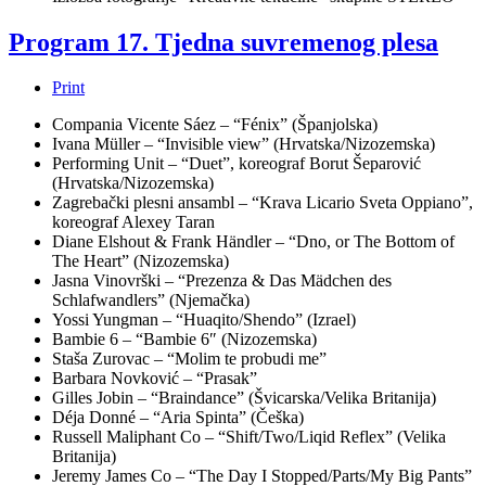
Program 17. Tjedna suvremenog plesa
Print
Compania Vicente Sáez – “Fénix” (Španjolska)
Ivana Müller – “Invisible view” (Hrvatska/Nizozemska)
Performing Unit – “Duet”, koreograf Borut Šeparović
(Hrvatska/Nizozemska)
Zagrebački plesni ansambl – “Krava Licario Sveta Oppiano”,
koreograf Alexey Taran
Diane Elshout & Frank Händler – “Dno, or The Bottom of
The Heart” (Nizozemska)
Jasna Vinovrški – “Prezenza & Das Mädchen des
Schlafwandlers” (Njemačka)
Yossi Yungman – “Huaqito/Shendo” (Izrael)
Bambie 6 – “Bambie 6″ (Nizozemska)
Staša Zurovac – “Molim te probudi me”
Barbara Novković – “Prasak”
Gilles Jobin – “Braindance” (Švicarska/Velika Britanija)
Déja Donné – “Aria Spinta” (Češka)
Russell Maliphant Co – “Shift/Two/Liqid Reflex” (Velika
Britanija)
Jeremy James Co – “The Day I Stopped/Parts/My Big Pants”