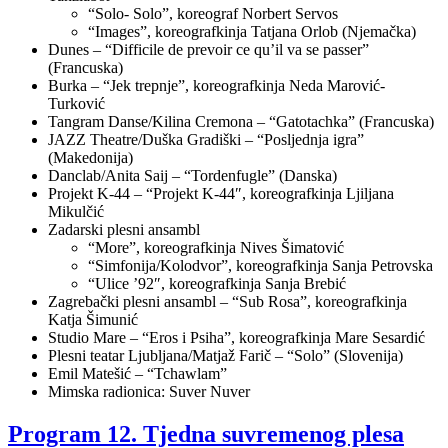
“Solo- Solo”, koreograf Norbert Servos
“Images”, koreografkinja Tatjana Orlob (Njemačka)
Dunes – “Difficile de prevoir ce qu’il va se passer”
(Francuska)
Burka – “Jek trepnje”, koreografkinja Neda Marović-
Turković
Tangram Danse/Kilina Cremona – “Gatotachka” (Francuska)
JAZZ Theatre/Duška Gradiški – “Posljednja igra”
(Makedonija)
Danclab/Anita Saij – “Tordenfugle” (Danska)
Projekt K-44 – “Projekt K-44″, koreografkinja Ljiljana
Mikulčić
Zadarski plesni ansambl
“More”, koreografkinja Nives Šimatović
“Simfonija/Kolodvor”, koreografkinja Sanja Petrovska
“Ulice ’92″, koreografkinja Sanja Brebić
Zagrebački plesni ansambl – “Sub Rosa”, koreografkinja
Katja Šimunić
Studio Mare – “Eros i Psiha”, koreografkinja Mare Sesardić
Plesni teatar Ljubljana/Matjaž Farič – “Solo” (Slovenija)
Emil Matešić – “Tchawlam”
Mimska radionica: Suver Nuver
Program 12. Tjedna suvremenog plesa