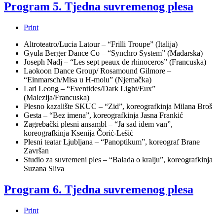
Program 5. Tjedna suvremenog plesa
Print
Altroteatro/Lucia Latour – “Frilli Troupe” (Italija)
Gyula Berger Dance Co – “Synchro System” (Mađarska)
Joseph Nadj – “Les sept peaux de rhinoceros” (Francuska)
Laokoon Dance Group/ Rosamound Gilmore –
“Einmarsch/Misa u H-molu” (Njemačka)
Lari Leong – “Eventides/Dark Light/Eux”
(Malezija/Francuska)
Plesno kazalište SKUC – “Zid”, koreografkinja Milana Broš
Gesta – “Bez imena”, koreografkinja Jasna Frankić
Zagrebački plesni ansambl – “Ja sad idem van”,
koreografkinja Ksenija Čorić-Lešić
Plesni teatar Ljubljana – “Panoptikum”, koreograf Brane
Završan
Studio za suvremeni ples – “Balada o kralju”, koreografkinja
Suzana Sliva
Program 6. Tjedna suvremenog plesa
Print