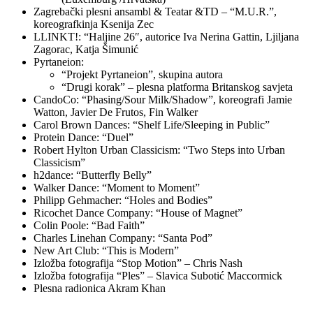
Zagrebački plesni ansambl & Teatar &TD – “M.U.R.”,
koreografkinja Ksenija Zec
LLINKT!: “Haljine 26″, autorice Iva Nerina Gattin, Ljiljana
Zagorac, Katja Šimunić
Pyrtaneion:
“Projekt Pyrtaneion”, skupina autora
“Drugi korak” – plesna platforma Britanskog savjeta
CandoCo: “Phasing/Sour Milk/Shadow”, koreografi Jamie
Watton, Javier De Frutos, Fin Walker
Carol Brown Dances: “Shelf Life/Sleeping in Public”
Protein Dance: “Duel”
Robert Hylton Urban Classicism: “Two Steps into Urban
Classicism”
h2dance: “Butterfly Belly”
Walker Dance: “Moment to Moment”
Philipp Gehmacher: “Holes and Bodies”
Ricochet Dance Company: “House of Magnet”
Colin Poole: “Bad Faith”
Charles Linehan Company: “Santa Pod”
New Art Club: “This is Modern”
Izložba fotografija “Stop Motion” – Chris Nash
Izložba fotografija “Ples” – Slavica Subotić Maccormick
Plesna radionica Akram Khan