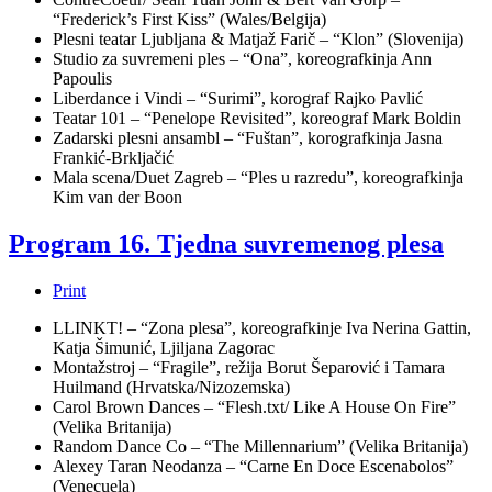
“Frederick’s First Kiss” (Wales/Belgija)
Plesni teatar Ljubljana & Matjaž Farič – “Klon” (Slovenija)
Studio za suvremeni ples – “Ona”, koreografkinja Ann
Papoulis
Liberdance i Vindi – “Surimi”, korograf Rajko Pavlić
Teatar 101 – “Penelope Revisited”, koreograf Mark Boldin
Zadarski plesni ansambl – “Fuštan”, korografkinja Jasna
Frankić-Brkljačić
Mala scena/Duet Zagreb – “Ples u razredu”, koreografkinja
Kim van der Boon
Program 16. Tjedna suvremenog plesa
Print
LLINKT! – “Zona plesa”, koreografkinje Iva Nerina Gattin,
Katja Šimunić, Ljiljana Zagorac
Montažstroj – “Fragile”, režija Borut Šeparović i Tamara
Huilmand (Hrvatska/Nizozemska)
Carol Brown Dances – “Flesh.txt/ Like A House On Fire”
(Velika Britanija)
Random Dance Co – “The Millennarium” (Velika Britanija)
Alexey Taran Neodanza – “Carne En Doce Escenabolos”
(Venecuela)