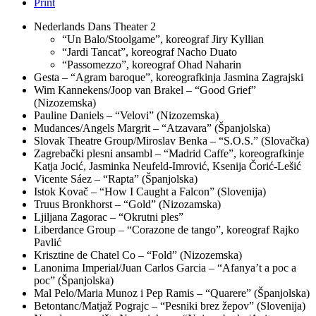
Print
Nederlands Dans Theater 2
“Un Balo/Stoolgame”, koreograf Jiry Kyllian
“Jardi Tancat”, koreograf Nacho Duato
“Passomezzo”, koreograf Ohad Naharin
Gesta – “Agram baroque”, koreografkinja Jasmina Zagrajski
Wim Kannekens/Joop van Brakel – “Good Grief”
(Nizozemska)
Pauline Daniels – “Velovi” (Nizozemska)
Mudances/Angels Margrit – “Atzavara” (Španjolska)
Slovak Theatre Group/Miroslav Benka – “S.O.S.” (Slovačka)
Zagrebački plesni ansambl – “Madrid Caffe”, koreografkinje
Katja Jocić, Jasminka Neufeld-Imrović, Ksenija Čorić-Lešić
Vicente Sáez – “Rapta” (Španjolska)
Istok Kovač – “How I Caught a Falcon” (Slovenija)
Truus Bronkhorst – “Gold” (Nizozamska)
Ljiljana Zagorac – “Okrutni ples”
Liberdance Group – “Corazone de tango”, koreograf Rajko
Pavlić
Krisztine de Chatel Co – “Fold” (Nizozemska)
Lanonima Imperial/Juan Carlos Garcia – “Afanya’t a poc a
poc” (Španjolska)
Mal Pelo/Maria Munoz i Pep Ramis – “Quarere” (Španjolska)
Betontanc/Matjaž Pograjc – “Pesniki brez žepov” (Slovenija)