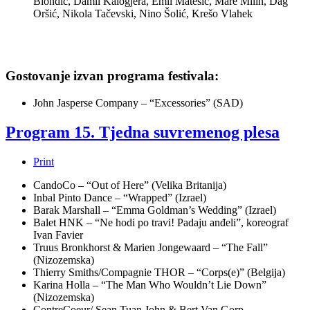
Biondić, Damil Kalogjera, Emil Matešić, Mare Milin, Dag
Oršić, Nikola Tačevski, Nino Šolić, Krešo Vlahek
Gostovanje izvan programa festivala:
John Jasperse Company – “Excessories” (SAD)
Program 15. Tjedna suvremenog plesa
Print
CandoCo – “Out of Here” (Velika Britanija)
Inbal Pinto Dance – “Wrapped” (Izrael)
Barak Marshall – “Emma Goldman’s Wedding” (Izrael)
Balet HNK – “Ne hodi po travi! Padaju anđeli”, koreograf
Ivan Favier
Truus Bronkhorst & Marien Jongewaard – “The Fall”
(Nizozemska)
Thierry Smiths/Compagnie THOR – “Corps(e)” (Belgija)
Karina Holla – “The Man Who Wouldn’t Lie Down”
(Nizozemska)
ContreCoeur/ Sean Tuan John & Bert Van Gorp –