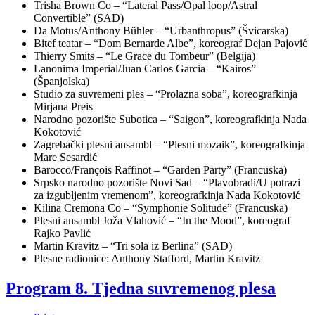
Trisha Brown Co – “Lateral Pass/Opal loop/Astral
Convertible” (SAD)
Da Motus/Anthony Bühler – “Urbanthropus” (Švicarska)
Bitef teatar – “Dom Bernarde Albe”, koreograf Dejan Pajović
Thierry Smits – “Le Grace du Tombeur” (Belgija)
Lanonima Imperial/Juan Carlos Garcia – “Kairos”
(Španjolska)
Studio za suvremeni ples – “Prolazna soba”, koreografkinja
Mirjana Preis
Narodno pozorište Subotica – “Saigon”, koreografkinja Nada
Kokotović
Zagrebački plesni ansambl – “Plesni mozaik”, koreografkinja
Mare Sesardić
Barocco/François Raffinot – “Garden Party” (Francuska)
Srpsko narodno pozorište Novi Sad – “Plavobradi/U potrazi
za izgubljenim vremenom”, koreografkinja Nada Kokotović
Kilina Cremona Co – “Symphonie Solitude” (Francuska)
Plesni ansambl Joža Vlahović – “In the Mood”, koreograf
Rajko Pavlić
Martin Kravitz – “Tri sola iz Berlina” (SAD)
Plesne radionice: Anthony Stafford, Martin Kravitz
Program 8. Tjedna suvremenog plesa