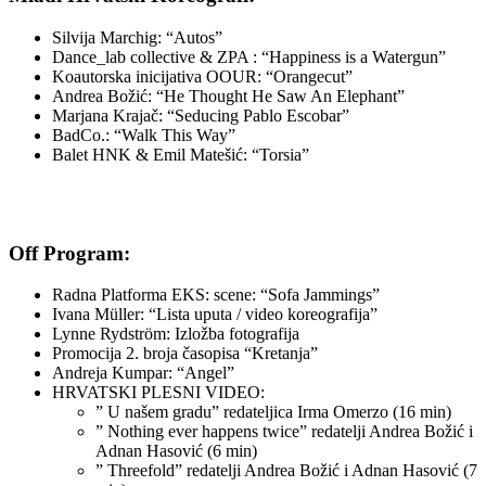
Silvija Marchig: “Autos”
Dance_lab collective & ZPA : “Happiness is a Watergun”
Koautorska inicijativa OOUR: “Orangecut”
Andrea Božić: “He Thought He Saw An Elephant”
Marjana Krajač: “Seducing Pablo Escobar”
BadCo.: “Walk This Way”
Balet HNK & Emil Matešić: “Torsia”
Off Program:
Radna Platforma EKS: scene: “Sofa Jammings”
Ivana Müller: “Lista uputa / video koreografija”
Lynne Rydström: Izložba fotografija
Promocija 2. broja časopisa “Kretanja”
Andreja Kumpar: “Angel”
HRVATSKI PLESNI VIDEO:
” U našem gradu” redateljica Irma Omerzo (16 min)
” Nothing ever happens twice” redatelji Andrea Božić i
Adnan Hasović (6 min)
” Threefold” redatelji Andrea Božić i Adnan Hasović (7