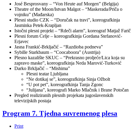
José Besprosvany – “Von Heute auf Morgen” (Belgija)
Theatre of the Moon/Istvan Malgot – “Maskerada/Priča o
vojniku” (Mađarska)
Plesni studio CZK – “Doručak na travi”, koreografkinja
Jasminka Petek-Krapljan
Istočni plesni projekt – “Rdeči alarm”, koreograf Matjaž Farič
Plesni forum Celje – koreografkinja Gordana Stefanović-
Erjavec
Jasna Frankić-Brkljačić – “Razdioba podneva”
Sybille Starkbaum – “Coocaboora” (Austrija)
Plesno kazalište SKUC – “Prekrasno proljeće/Lica koja su
zapravo maske”, koreografkinja Neda Marović-Turković
Darko Brkljačić – “Mishima”
Plesni teatar Ljubljana
“Ne dotikaj se”, koreografkinja Sinja Ožbolt
“U pot pet”, koreografkinja Tanja Zgonc
“Julijana”, koreografi Marko Mlačnik i Brane Potočan
Pregled realiziranih plesnih projekata jugoslavenskih
televizijskih postaja
Program 7. Tjedna suvremenog plesa
Print