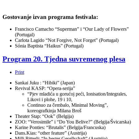
Gostovanje izvan programa festivala:
Francisco Camacho “Superman” i “Our Lady of Flowers”
(Portugal)
Carlota Lagido “Not Forgive, Not Forget” (Portugal)
Sónia Baptista “Haikus” (Portugal)
Program 20. Tjedna suvremenog plesa
Print
Sankai Juku : “Hibiki” (Japan)
Revival KASP: “Opera-serija”
“Pjev mladića u gorućoj peći, Ionisation/Integrales,
Likovi i plohe, 19 i 10,
Continuo za čembalo, Minimal Moving”,
koreografkinja Milana Broš
Theater Stap: “Ook” (Belgija)
ZOO: “Verosimile” i “Do You Belive?” (Belgija/Švicarska)
Karine Ponties: “Brutalis” (Belgija/Francuska)
Dans.Kias: “other feature” (Austrija)
Milli Bitterli: “In bester Gesellschaft” (Austrija)