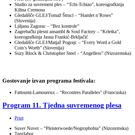
Studio za suvremeni ples – “Tchi-Tchiao”, koreografkinja
Kilina Cremona
Gledališče GLEJ/Tomaž Štrucl – “Hamlet n’Roses”
(Slovenija)
Ljiljana Zagorac – “Bez kontrole”
Zagrebački plesni ansambl & Soul Factory – “Krletka”,
koreografkinja Jasna Frankić-Brkljačić
Gledališće GLEJ/Matjaž Pograjc – “Every Word a Gold
Coin’s Worth” (Slovenija)
Suzy Block & Christopher Steel – “Angelless” (Nizozemska)
Gostovanje izvan programa festivala:
Fattoumi-Lamoureux – “Recontres Paralleles” (Francuska)
Program 11. Tjedna suvremenog plesa
Print
Suver Nuver – “Pleisterwoede/Negrophobia” (Nizozemska)
Tanzlabor