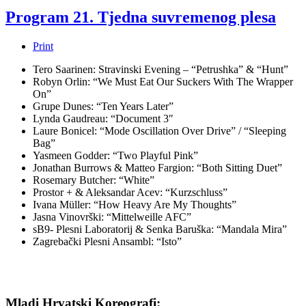
Program 21. Tjedna suvremenog plesa
Print
Tero Saarinen: Stravinski Evening – “Petrushka” & “Hunt”
Robyn Orlin: “We Must Eat Our Suckers With The Wrapper
On”
Grupe Dunes: “Ten Years Later”
Lynda Gaudreau: “Document 3″
Laure Bonicel: “Mode Oscillation Over Drive” / “Sleeping
Bag”
Yasmeen Godder: “Two Playful Pink”
Jonathan Burrows & Matteo Fargion: “Both Sitting Duet”
Rosemary Butcher: “White”
Prostor + & Aleksandar Acev: “Kurzschluss”
Ivana Müller: “How Heavy Are My Thoughts”
Jasna Vinovrški: “Mittelweille AFC”
sB9- Plesni Laboratorij & Senka Baruška: “Mandala Mira”
Zagrebački Plesni Ansambl: “Isto”
Mladi Hrvatski Koreografi: