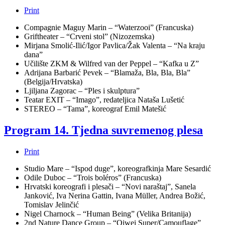
Print
Compagnie Maguy Marin – “Waterzooi” (Francuska)
Griftheater – “Crveni stol” (Nizozemska)
Mirjana Smolić-Ilić/Igor Pavlica/Žak Valenta – “Na kraju
dana”
Učilište ZKM & Wilfred van der Peppel – “Kafka u Z”
Adrijana Barbarić Pevek – “Blamaža, Bla, Bla, Bla”
(Belgija/Hrvatska)
Ljiljana Zagorac – “Ples i skulptura”
Teatar EXIT – “Imago”, redateljica Nataša Lušetić
STEREO – “Tama”, koreograf Emil Matešić
Program 14. Tjedna suvremenog plesa
Print
Studio Mare – “Ispod duge”, koreografkinja Mare Sesardić
Odile Duboc – “Trois boléros” (Francuska)
Hrvatski koreografi i plesači – “Novi naraštaj”, Sanela
Janković, Iva Nerina Gattin, Ivana Müller, Andrea Božić,
Tomislav Jelinčić
Nigel Charnock – “Human Being” (Velika Britanija)
2nd Nature Dance Group – “Oiwei Super/Camouflage”