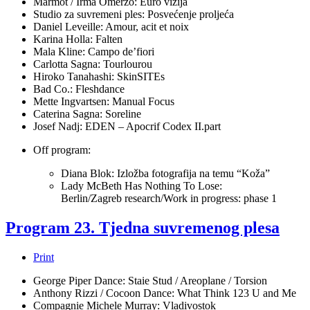
Marmot / Irma Omerzo: Euro vizija
Studio za suvremeni ples: Posvećenje proljeća
Daniel Leveille: Amour, acit et noix
Karina Holla: Falten
Mala Kline: Campo de’fiori
Carlotta Sagna: Tourlourou
Hiroko Tanahashi: SkinSITEs
Bad Co.: Fleshdance
Mette Ingvartsen: Manual Focus
Caterina Sagna: Soreline
Josef Nadj: EDEN – Apocrif Codex II.part
Off program:
Diana Blok: Izložba fotografija na temu “Koža”
Lady McBeth Has Nothing To Lose:
Berlin/Zagreb research/Work in progress: phase 1
Program 23. Tjedna suvremenog plesa
Print
George Piper Dance: Staie Stud / Areoplane / Torsion
Anthony Rizzi / Cocoon Dance: What Think 123 U and Me
Compagnie Michele Murray: Vladivostok