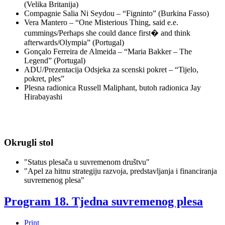
(Velika Britanija)
Compagnie Salia Ni Seydou – “Figninto” (Burkina Fasso)
Vera Mantero – “One Misterious Thing, said e.e.
cummings/Perhaps she could dance first� and think
afterwards/Olympia” (Portugal)
Gonçalo Ferreira de Almeida – “Maria Bakker – The
Legend” (Portugal)
ADU/Prezentacija Odsjeka za scenski pokret – “Tijelo,
pokret, ples”
Plesna radionica Russell Maliphant, butoh radionica Jay
Hirabayashi
Okrugli stol
"Status plesača u suvremenom društvu"
"Apel za hitnu strategiju razvoja, predstavljanja i financiranja
suvremenog plesa"
Program 18. Tjedna suvremenog plesa
Print