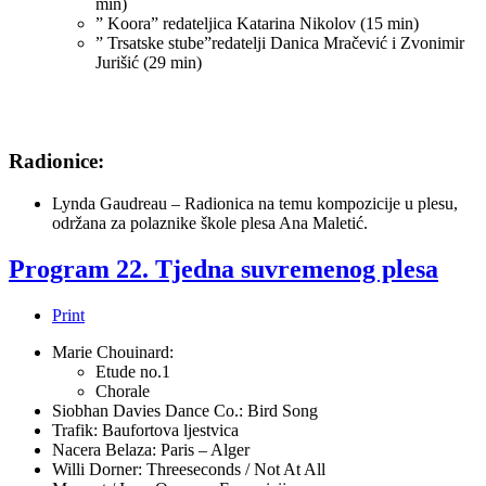
min)
” Koora” redateljica Katarina Nikolov (15 min)
” Trsatske stube”redatelji Danica Mračević i Zvonimir
Jurišić (29 min)
Radionice:
Lynda Gaudreau – Radionica na temu kompozicije u plesu,
održana za polaznike škole plesa Ana Maletić.
Program 22. Tjedna suvremenog plesa
Print
Marie Chouinard:
Etude no.1
Chorale
Siobhan Davies Dance Co.: Bird Song
Trafik: Baufortova ljestvica
Nacera Belaza: Paris – Alger
Willi Dorner: Threeseconds / Not At All