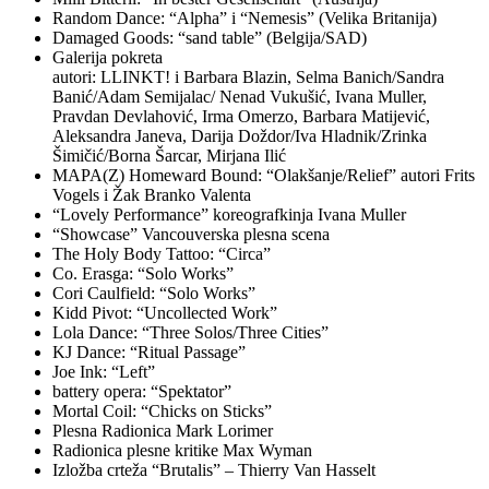
Random Dance: “Alpha” i “Nemesis” (Velika Britanija)
Damaged Goods: “sand table” (Belgija/SAD)
Galerija pokreta
autori: LLINKT! i Barbara Blazin, Selma Banich/Sandra
Banić/Adam Semijalac/ Nenad Vukušić, Ivana Muller,
Pravdan Devlahović, Irma Omerzo, Barbara Matijević,
Aleksandra Janeva, Darija Doždor/Iva Hladnik/Zrinka
Šimičić/Borna Šarcar, Mirjana Ilić
MAPA(Z) Homeward Bound: “Olakšanje/Relief” autori Frits
Vogels i Žak Branko Valenta
“Lovely Performance” koreografkinja Ivana Muller
“Showcase” Vancouverska plesna scena
The Holy Body Tattoo: “Circa”
Co. Erasga: “Solo Works”
Cori Caulfield: “Solo Works”
Kidd Pivot: “Uncollected Work”
Lola Dance: “Three Solos/Three Cities”
KJ Dance: “Ritual Passage”
Joe Ink: “Left”
battery opera: “Spektator”
Mortal Coil: “Chicks on Sticks”
Plesna Radionica Mark Lorimer
Radionica plesne kritike Max Wyman
Izložba crteža “Brutalis” – Thierry Van Hasselt