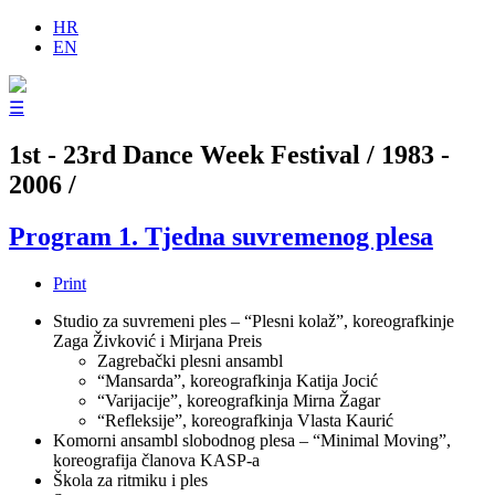
HR
EN
☰
1st - 23rd Dance Week Festival / 1983 -
2006 /
Program 1. Tjedna suvremenog plesa
Print
Studio za suvremeni ples – “Plesni kolaž”, koreografkinje
Zaga Živković i Mirjana Preis
Zagrebački plesni ansambl
“Mansarda”, koreografkinja Katija Jocić
“Varijacije”, koreografkinja Mirna Žagar
“Refleksije”, koreografkinja Vlasta Kaurić
Komorni ansambl slobodnog plesa – “Minimal Moving”,
koreografija članova KASP-a
Škola za ritmiku i ples