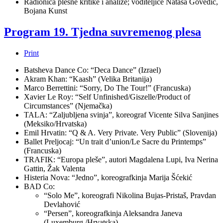
Radionica plesne kritike i analize; voditeljice Nataša Govedić,
Bojana Kunst
Program 19. Tjedna suvremenog plesa
Print
Batsheva Dance Co: “Deca Dance” (Izrael)
Akram Khan: “Kaash” (Velika Britanija)
Marco Berrettini: “Sorry, Do The Tour!” (Francuska)
Xavier Le Roy: “Self Unfinished/Giszelle/Product of
Circumstances” (Njemačka)
TALA: “Zaljubljena svinja”, koreograf Vicente Silva Sanjines
(Meksiko/Hrvatska)
Emil Hrvatin: “Q & A. Very Private. Very Public” (Slovenija)
Ballet Preljocaj: “Un trait d’union/Le Sacre du Printemps”
(Francuska)
TRAFIK: “Europa pleše”, autori Magdalena Lupi, Iva Nerina
Gattin, Žak Valenta
Histeria Nova: “Jedno”, koreografkinja Marija Šćekić
BAD Co:
“Solo Me”, koreografi Nikolina Bujas-Pristaš, Pravdan
Devlahović
“Persen”, koreografkinja Aleksandra Janeva
(Luxemburg /Hrvatska)