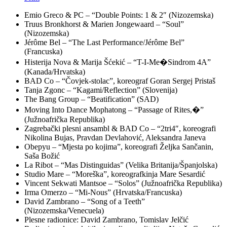
Emio Greco & PC – “Double Points: 1 & 2″ (Nizozemska)
Truus Bronkhorst & Marien Jongewaard – “Soul”
(Nizozemska)
Jérôme Bel – “The Last Performance/Jérôme Bel”
(Francuska)
Histerija Nova & Marija Šćekić – “T-I-Me�Sindrom 4A”
(Kanada/Hrvatska)
BAD Co – “Čovjek-stolac”, koreograf Goran Sergej Pristaš
Tanja Zgonc – “Kagami/Reflection” (Slovenija)
The Bang Group – “Beatification” (SAD)
Moving Into Dance Mophatong – “Passage of Rites,�”
(Južnoafrička Republika)
Zagrebački plesni ansambl & BAD Co – “2tri4″, koreografi
Nikolina Bujas, Pravdan Devlahović, Aleksandra Janeva
Obepyu – “Mjesta po kojima”, koreografi Željka Sančanin,
Saša Božić
La Ribot – “Mas Distinguidas” (Velika Britanija/Španjolska)
Studio Mare – “Moreška”, koreografkinja Mare Sesardić
Vincent Sekwati Mantsoe – “Solos” (Južnoafrička Republika)
Irma Omerzo – “Mi-Nous” (Hrvatska/Francuska)
David Zambrano – “Song of a Teeth”
(Nizozemska/Venecuela)
Plesne radionice: David Zambrano, Tomislav Jelčić