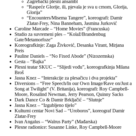
Zagrebački plesni ansambl
“Raspeće Glorije, ili, pjevala je sva u crnom, Glorija,
Glorija”
“Encounters/Misema Tangere”, koreografi: Damir
Zlatar-Frey, Nina Banneham, Jasmina Jurković
Caroline Marcade – “Home Movies” (Francuska)
Studio za suvremeni ples – “Kolaž/Brandenbug
Gate/Metamorfoze”
Koreografkinje: Zaga Živković, Desanka Virant, Mirjana
Preis
Pauline Daniels – “No Fixed Abode” (Nizozemska)
Gesta – “Bajka”
Plesni teatar SKUC – “Slijedi vođu”, koreografkinja Milana
Broš
Jasna Knez – “Interakcije za plesačicu i dva projekta”
Diversions – “Free Speech/In our Own Image/Rave on/Just a
Song at Twilight” (V. Britanija), koreografi: Roy Campbell-
Moore, Rosalind Newman, Jerry Pearson, Quinny Sacks
Dark Dance Co & Damir Brkljačić – “Slutnje”
Jasna Knez – “Izgubljeno tijelo”
Kulturni centar Novi Sad – “Uroboros”, koreograf Damir
Zlatar-Frey
Ivan Angalus – “Walrus Party” (Mađarska)
Plesne radionice: Susanne Linke, Roy Campbell-Moore