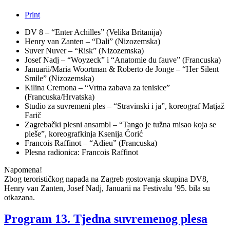
Print
DV 8 – “Enter Achilles” (Velika Britanija)
Henry van Zanten – “Dali” (Nizozemska)
Suver Nuver – “Risk” (Nizozemska)
Josef Nadj – “Woyzeck” i “Anatomie du fauve” (Francuska)
Januarii/Maria Woortman & Roberto de Jonge – “Her Silent
Smile” (Nizozemska)
Kilina Cremona – “Vrtna zabava za tenisice”
(Francuska/Hrvatska)
Studio za suvremeni ples – “Stravinski i ja”, koreograf Matjaž
Farič
Zagrebački plesni ansambl – “Tango je tužna misao koja se
pleše”, koreografkinja Ksenija Čorić
Francois Raffinot – “Adieu” (Francuska)
Plesna radionica: Francois Raffinot
Napomena!
Zbog terorističkog napada na Zagreb gostovanja skupina DV8,
Henry van Zanten, Josef Nadj, Januarii na Festivalu ’95. bila su
otkazana.
Program 13. Tjedna suvremenog plesa