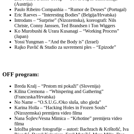
(Austrija)
Paulo Ribeiro Companhia – “Rumor de Deuses” (Portugal)
Eric Raeves – “Interesting Bodies” (Belgija/Hrvatska)
Introdans – “Surprise” (Nizozemska), koreografi: Nils
Christe, Conny Janssen, Ted Brandsen i Ton Wiggers
Ko Murobushi & Urara Kusanagi – “Working Process”
(Japan)
Yossi Yungman – “And the Body is” (Izrael)
Rajko Pavlić & Studio za suvremeni ples – “Epizode”
OFF program:
Breda Kralj – “Prstom mi pokaži” (Slovenija)
Kilina Cremona – “Whispering and Gathering”
(Francuska/Hrvatska)
No Name – “O.S.U.G./Oko sluša, uho gleda”
Karina Holla – “Hacking Holes in Frozen Souls”
(Nizozemska) premijera video filma
Nana Šojlev/Vesna Mimica – “Krhotine” premijera video
filma
Izložba plesne fotografije – autori: Bachrach & Krištofić, Iva