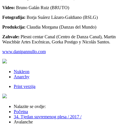
Video:
Bruno Galán Ruiz (BRUTO)
Fotografija:
Borja Suárez Lázaro-Galdiano (BSLG)
Produkcija:
Claudia Morgana (Danzas del Mundo)
Zahvale:
Plesni centar Canal (Centro de Danza Canal), Martin
Waschbär Artes Escénicas, Gorka Postigo y Nicolás Santos.
www.danipannullo.com
Nukleon
Anarchy
Print verzija
Nalazite se ovdje:
Početna
34. Tjedan suvremenog plesa / 2017 /
Avalanche