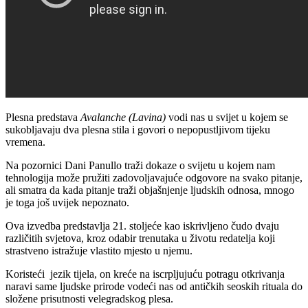
Plesna predstava
Avalanche (Lavina)
vodi nas u svijet u kojem se
sukobljavaju dva plesna stila i govori o nepopustljivom tijeku
vremena.
Na pozornici Dani Panullo traži dokaze o svijetu u kojem nam
tehnologija može pružiti zadovoljavajuće odgovore na svako pitanje,
ali smatra da kada pitanje traži objašnjenje ljudskih odnosa, mnogo
je toga još uvijek nepoznato.
Ova izvedba predstavlja 21. stoljeće kao iskrivljeno čudo dvaju
različitih svjetova, kroz odabir trenutaka u životu redatelja koji
strastveno istražuje vlastito mjesto u njemu.
Koristeći jezik tijela, on kreće na iscrpljujuću potragu otkrivanja
naravi same ljudske prirode vodeći nas od antičkih seoskih rituala do
složene prisutnosti velegradskog plesa.