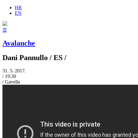
HR
EN
☰
Avalanche
Dani Pannullo
/ ES /
31. 5. 2017.
/
19:30
/
Gavella