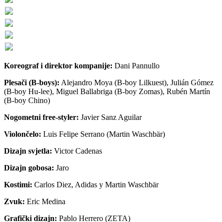
Koreograf i direktor kompanije:
Dani Pannullo
Plesači (B-boys):
Alejandro Moya (B-boy Lilkuest), Julián Gómez
(B-boy Hu-lee), Miguel Ballabriga (B-boy Zomas), Rubén Martín
(B-boy Chino)
Nogometni free-styler:
Javier Sanz Aguilar
Violončelo:
Luis Felipe Serrano (Martin Waschbär)
Dizajn svjetla:
Victor Cadenas
Dizajn gobosa:
Jaro
Kostimi:
Carlos Diez, Adidas y Martin Waschbär
Zvuk:
Eric Medina
Grafički dizajn:
Pablo Herrero (ZETA)