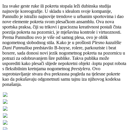
Iza svake geste ruke ili pokreta stopala leži dubinska studija
najnovije koreografije. U skladu s idealom svoje kompanije,
Pannullo je istražio najnovije trendove u urbanim sportovima i dao
nove elemente pokreta svom plesačkom ansamblu. Ova nova
sportska praksa, čiji su trikovi i graciozna kreativnost postali čista
poezija pokreta na pozornici, je mješavina kontrole i virtuoznosti.
Prema Pannullou ovo je više od samog plesa, ovo je oblik
nogometnog slobodnog stila. Kako je u prošlosti
Plesno kazalište
Dani Pannulloa
predstavilo B-boyse, rolere, parkouriste i beat
boxere, sada donosi novi jezik nogometnog pokreta na pozornicu u
potrazi za odobravanjem šire publike. Takva publika može
usporediti kako plesači slijede nepokretni objekt -loptu poput robota
s fleksibilnim kretnjama nogometnog
freestylera
. Ovo
suprotstavljanje stvara dva prekrasna pogleda na tjelesne pokrete
kao da pokušavaju odgonetnuti samu tajnu iza njihovog kodeksa
ponašanja.