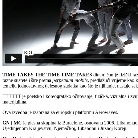
TIME TAKES THE TIME TIME TAKES
dinamičan je fizički ra
razne susrete i šire prema
perpetuum mobile
, predlažući vrijeme kao 
temelju jednostavnog tjelesnog zadatka kao što je njihanje, nastaje s
TTTTTT je poetsko i koreografsko očitovanje, fizička, vizualna i zvuk
materijalima.
Ova izvedba je izabrana za europsku platformu Aerowaves.
GN | MC
je plesna skupina iz Barcelone, osnovana 2006. Libanonac 
Ujedinjenom Kraljevstvu, Njemačkoj, Libanonu i Južnoj Koreji.