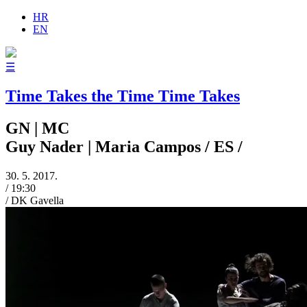
HR
EN
☰
Time Takes the Time Time Takes
GN | MC
Guy Nader | Maria Campos
/ ES /
30. 5. 2017.
/
19:30
/
DK Gavella