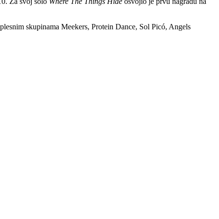
10. Za svoj solo
Where The Things Hide
osvojio je prvu nagradu na
 s plesnim skupinama Meekers, Protein Dance, Sol Picó, Angels