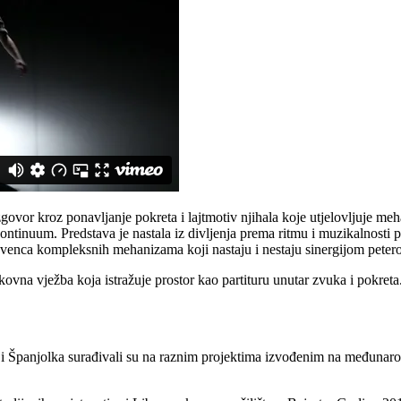
zgovor kroz ponavljanje pokreta i lajtmotiv njihala koje utjelovljuje meh
kontinuum. Predstava je nastala iz divljenja prema ritmu i muzikalnosti
ekvenca kompleksnih mehanizama koji nastaju i nestaju sinergijom peter
ovna vježba koja istražuje prostor kao partituru unutar zvuka i pokreta
i Španjolka surađivali su na raznim projektima izvođenim na međunarod