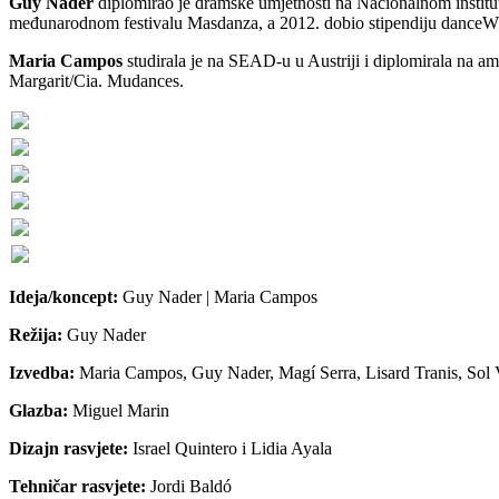
G
uy Nader
diplomirao je dramske umjetnosti na Nacionalnom institut
međunarodnom festivalu Masdanza, a 2012. dobio stipendiju danceWE
Maria Campos
studirala je na SEAD-u u Austriji i diplomirala na a
Margarit/Cia. Mudances.
Ideja/koncept:
Guy Nader | Maria Campos
Režija:
Guy Nader
Izvedba:
Maria Campos, Guy Nader, Magí Serra, Lisard Tranis, Sol
Glazba:
Miguel Marin
Dizajn rasvjete:
Israel Quintero i Lidia Ayala
Tehničar rasvjete:
Jordi Baldó