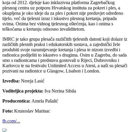
koja od 2012. djeluje kao inkluzivna platforma Zagrebačkog
plesnog centra uz potporu Hrvatskog instituta za pokret i ples, a
okupljena je oko ideje da za ples i pokret nije preduvjet određeno
tijelo, već da tjelesni izraz i iskustvo plesnog kretanja, pripada
svima. Onima bez vidnog tjelesnog oštećenja, kao i onima s
teškoćama u kretanju odnosno invaliditetom.
IMRC je tako grupa plesača različitih tjelesnih datosti koji dolaze iz
različitih plesnih praksi i edukatorskih sustava, a zajednički žele
produbiti svoje razumijevanje kretanja i plesa te nizom izvedbi i
radionica podijeliti to iskustvo s drugima. Osim u Zagrebu, do sada
smo s radionicama i predstava gostovali u Rijeci, Dubrovniku i
Karlovcu te na festivalu Unlimited Access u Ateni, a naši su plesači
pozivani na radionice u Glasgow, Lisabon i London.
Izvedba:
Nereja Lasić
Voditeljica projekta:
Iva Nerina Sibila
Producentica:
Amela Pašalić
Foto:
Krunoslav Marinac
fb.com/...