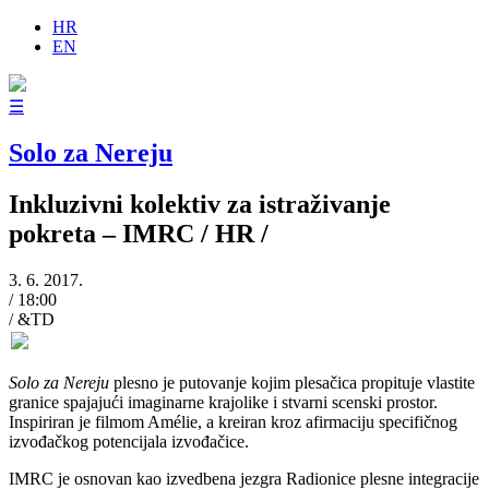
HR
EN
☰
Solo za Nereju
Inkluzivni kolektiv za istraživanje
pokreta – IMRC
/ HR /
3. 6. 2017.
/
18:00
/
&TD
Solo za Nereju
plesno je putovanje kojim plesačica propituje vlastite
granice spajajući imaginarne krajolike i stvarni scenski prostor.
Inspiriran je filmom Amélie, a kreiran kroz afirmaciju specifičnog
izvođačkog potencijala izvođačice.
IMRC je osnovan kao izvedbena jezgra Radionice plesne integracije