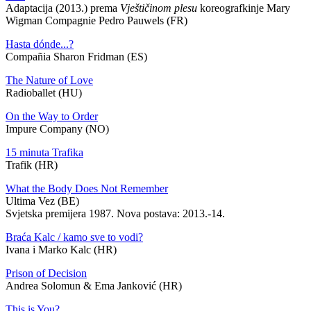
Adaptacija (2013.) prema
Vještičinom plesu
koreografkinje Mary
Wigman Compagnie Pedro Pauwels (FR)
Hasta dónde...?
Compañia Sharon Fridman (ES)
The Nature of Love
Radioballet (HU)
On the Way to Order
Impure Company (NO)
15 minuta Trafika
Trafik (HR)
What the Body Does Not Remember
Ultima Vez (BE)
Svjetska premijera 1987. Nova postava: 2013.-14.
Braća Kalc / kamo sve to vodi?
Ivana i Marko Kalc (HR)
Prison of Decision
Andrea Solomun & Ema Janković (HR)
This is You?