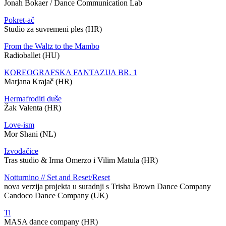
Jonah Bokaer / Dance Communication Lab
Pokret-ač
Studio za suvremeni ples (HR)
From the Waltz to the Mambo
Radioballet (HU)
KOREOGRAFSKA FANTAZIJA BR. 1
Marjana Krajač (HR)
Hermafroditi duše
Žak Valenta (HR)
Love-ism
Mor Shani (NL)
Izvođačice
Tras studio & Irma Omerzo i Vilim Matula (HR)
Notturnino // Set and Reset/Reset
nova verzija projekta u suradnji s Trisha Brown Dance Company
Candoco Dance Company (UK)
Ti
MASA dance company (HR)