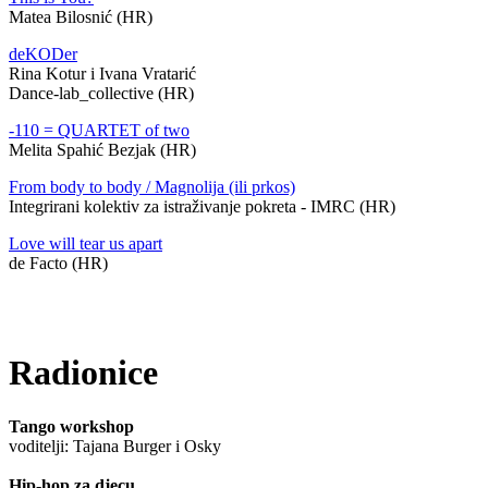
Matea Bilosnić (HR)
deKODer
Rina Kotur i Ivana Vratarić
Dance-lab_collective (HR)
-110 = QUARTET of two
Melita Spahić Bezjak (HR)
From body to body / Magnolija (ili prkos)
Integrirani kolektiv za istraživanje pokreta - IMRC (HR)
Love will tear us apart
de Facto (HR)
Radionice
Tango workshop
voditelji: Tajana Burger i Osky
Hip-hop za djecu