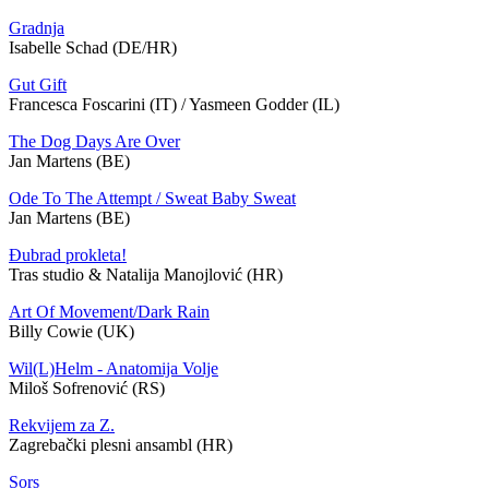
Gradnja
Isabelle Schad (DE/HR)
Gut Gift
Francesca Foscarini (IT) / Yasmeen Godder (IL)
The Dog Days Are Over
Jan Martens (BE)
Ode To The Attempt / Sweat Baby Sweat
Jan Martens (BE)
Đubrad prokleta!
Tras studio & Natalija Manojlović (HR)
Art Of Movement/Dark Rain
Billy Cowie (UK)
Wil(L)Helm - Anatomija Volje
Miloš Sofrenović (RS)
Rekvijem za Z.
Zagrebački plesni ansambl (HR)
Sors